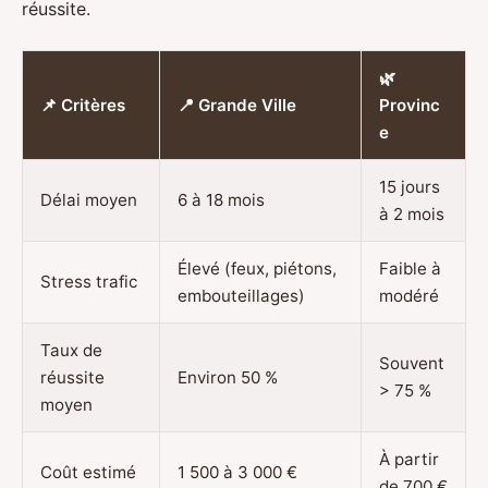
réussite.
🌿
📌 Critères
📍 Grande Ville
Provinc
e
15 jours
Délai moyen
6 à 18 mois
à 2 mois
Élevé (feux, piétons,
Faible à
Stress trafic
embouteillages)
modéré
Taux de
Souvent
réussite
Environ 50 %
> 75 %
moyen
À partir
Coût estimé
1 500 à 3 000 €
de 700 €