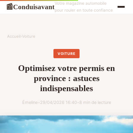
Votre magazine automobile
Conduisavant
📰
pour rouler en toute confiance
Accueil
›
Voiture
VOITURE
Optimisez votre permis en
province : astuces
indispensables
Émeline
•
29/04/2026 16:40
•
8 min de lecture