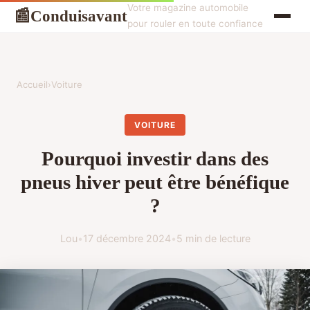
Votre magazine automobile
Conduisavant
📰
pour rouler en toute confiance
Accueil
›
Voiture
VOITURE
Pourquoi investir dans des
pneus hiver peut être bénéfique
?
Lou
•
17 décembre 2024
•
5 min de lecture