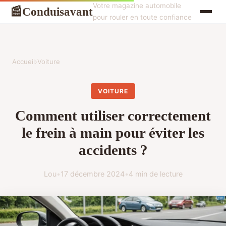
Votre magazine automobile
Conduisavant
📰
pour rouler en toute confiance
Accueil
›
Voiture
VOITURE
Comment utiliser correctement
le frein à main pour éviter les
accidents ?
Lou
•
17 décembre 2024
•
4 min de lecture